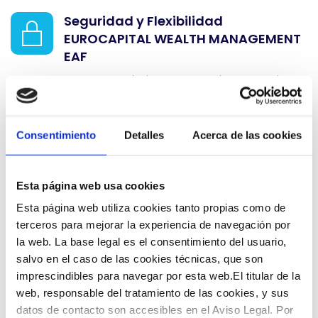
Seguridad y Flexibilidad
EUROCAPITAL WEALTH MANAGEMENT
EAF
Se centra exclusivamente en el Asesoramiento,
no en la gestión directa de sus inversiones.
0bjetividad, no tenemos conflictos
Consentimiento
Detalles
Acerca de las cookies
de intereses.
La remuneración de
EUROCAPITAL WEALTH
Esta página web usa cookies
MANAGEMENT EAF
procede directamente de
nuestros clientes, no del mercado.
Esta página web utiliza cookies tanto propias como de
terceros para mejorar la experiencia de navegación por
Mayor poder de Negociación /
la web. La base legal es el consentimiento del usuario,
Menores Costes
salvo en el caso de las cookies técnicas, que son
imprescindibles para navegar por esta web.El titular de la
Conocemos el funcionamiento interno de los
web, responsable del tratamiento de las cookies, y sus
bancos y mantenemos relación con varias
datos de contacto son accesibles en el Aviso Legal. Por
instituciones de distintas jurisdicciones.